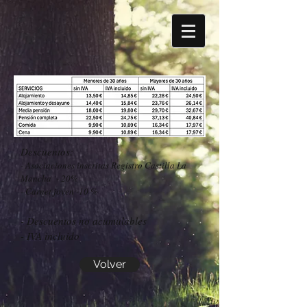
Descuentos:
- Asociaciones inscritas Registro Castilla La
Mancha - 20%
- Carnet joven -10 %
- Descuentos no acumulables
- IVA incluido
Volver